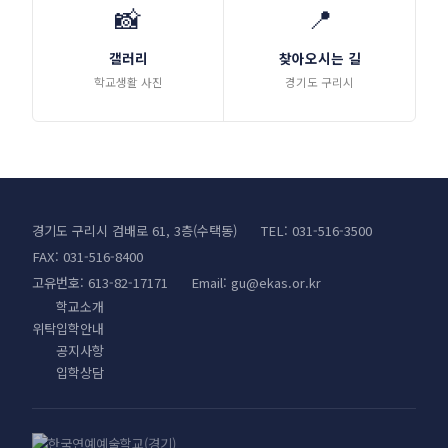
📸
📍
갤러리
찾아오시는 길
학교생활 사진
경기도 구리시
경기도 구리시 검배로 61, 3층(수택동)
TEL: 031-516-3500
FAX: 031-516-8400
고유번호: 613-82-17171
Email:
gu@ekas.or.kr
학교소개
위탁입학안내
공지사항
입학상담