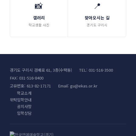
📸
📍
갤러리
찾아오시는 길
학교생활 사진
경기도 구리시
경기도 구리시 검배로 61, 3층(수택동)
TEL: 031-516-3500
FAX: 031-516-8400
고유번호: 613-82-17171
Email:
gu@ekas.or.kr
학교소개
위탁입학안내
공지사항
입학상담