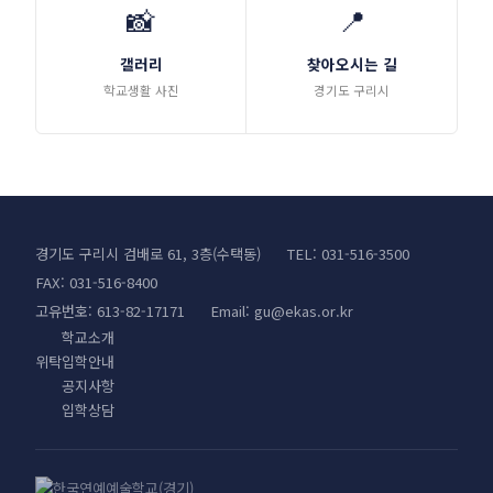
📸
📍
갤러리
찾아오시는 길
학교생활 사진
경기도 구리시
경기도 구리시 검배로 61, 3층(수택동)
TEL: 031-516-3500
FAX: 031-516-8400
고유번호: 613-82-17171
Email:
gu@ekas.or.kr
학교소개
위탁입학안내
공지사항
입학상담