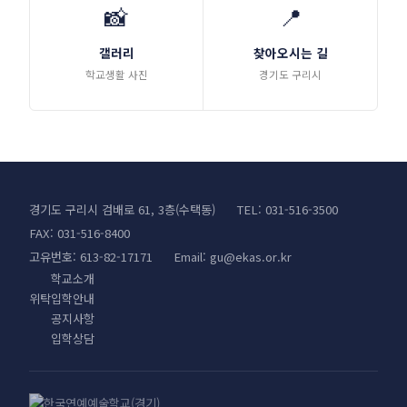
📸
📍
갤러리
찾아오시는 길
학교생활 사진
경기도 구리시
경기도 구리시 검배로 61, 3층(수택동)
TEL: 031-516-3500
FAX: 031-516-8400
고유번호: 613-82-17171
Email:
gu@ekas.or.kr
학교소개
위탁입학안내
공지사항
입학상담