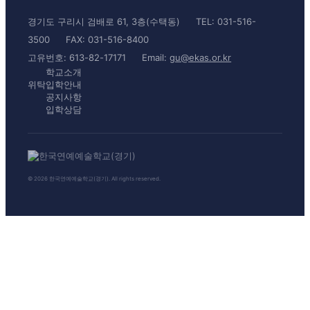
경기도 구리시 검배로 61, 3층(수택동)
TEL: 031-516-
3500
FAX: 031-516-8400
고유번호: 613-82-17171
Email:
gu@ekas.or.kr
학교소개
위탁입학안내
공지사항
입학상담
© 2026 한국연예예술학교(경기). All rights reserved.