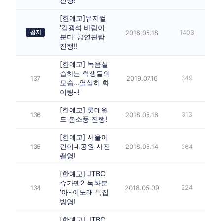
진행!
[한예교]뮤지컬
'김광석 바람이
공지
2018.05.18
1403
분다' 공연관람
진행!!
[한예교] 녹음실
습하는 학생들의
137
2019.07.16
349
모습...열심히 화
이팅~!
[한예교] 롯데월
136
2018.05.16
313
드 봄소풍 진행!
[한예교] 서울어
린이대공원 사진
135
2018.05.14
364
촬영!
[한예교] JTBC
슈가맨2 녹화분
134
2018.05.09
224
'아~이노래'특집
방영!
[한예교] JTBC