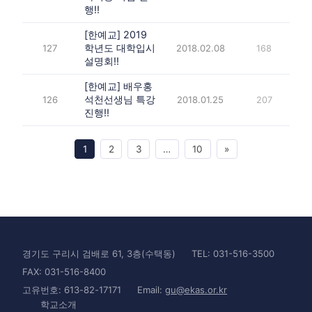
행!!
[한예교] 2019
학년도 대학입시
127
2018.02.08
168
설명회!!
[한예교] 배우홍
석천선생님 특강
126
2018.01.25
207
진행!!
1
2
3
…
10
»
경기도 구리시 검배로 61, 3층(수택동)
TEL: 031-516-3500
FAX: 031-516-8400
고유번호: 613-82-17171
Email:
gu@ekas.or.kr
학교소개